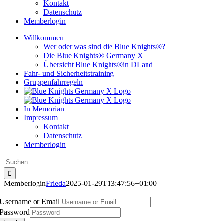
Kontakt
Datenschutz
Memberlogin
Willkommen
Wer oder was sind die Blue Knights®?
Die Blue Knights® Germany X
Übersicht Blue Knights®in DLand
Fahr- und Sicherheitstraining
Gruppenfahrregeln
In Memorian
Impressum
Kontakt
Datenschutz
Memberlogin
Suche
nach:
Memberlogin
Frieda
2025-01-29T13:47:56+01:00
Username or Email
Password