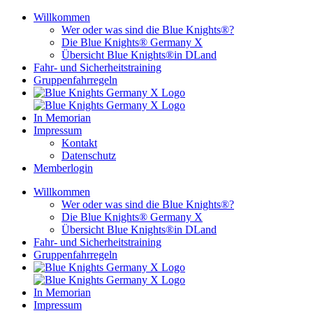
Zum
Willkommen
Inhalt
Wer oder was sind die Blue Knights®?
springen
Die Blue Knights® Germany X
Übersicht Blue Knights®in DLand
Fahr- und Sicherheitstraining
Gruppenfahrregeln
In Memorian
Impressum
Kontakt
Datenschutz
Memberlogin
Willkommen
Wer oder was sind die Blue Knights®?
Die Blue Knights® Germany X
Übersicht Blue Knights®in DLand
Fahr- und Sicherheitstraining
Gruppenfahrregeln
In Memorian
Impressum