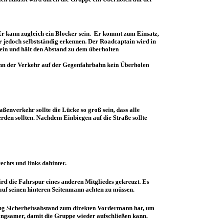
. Er kann zugleich ein Blocker sein. Er kommt zum Einsatz,
 jedoch selbstständig erkennen. Der Roadcaptain wird in
 ein und hält den Abstand zu dem überholten
Wenn der Verkehr auf der Gegenfahrbahn kein Überholen
ßenverkehr sollte die Lücke so groß sein, dass alle
rden sollten. Nachdem Einbiegen auf die Straße sollte
chts und links dahinter.
ird die Fahrspur eines anderen Mitgliedes gekreuzt. Es
auf seinen hinteren Seitenmann achten zu müssen.
genug Sicherheitsabstand zum direkten Vordermann hat, um
angsamer, damit die Gruppe wieder aufschließen kann.