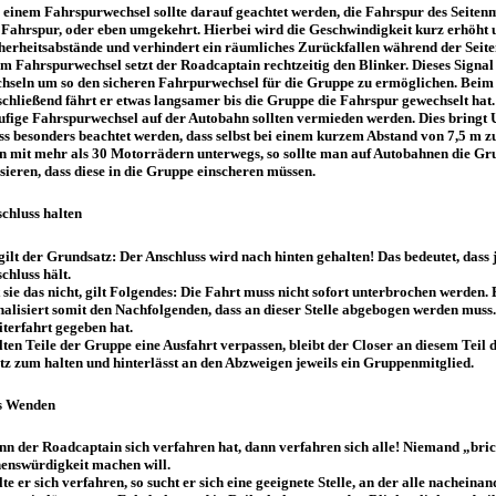
 einem Fahrspurwechsel sollte darauf geachtet werden, die Fahrspur des Seitenm
 Fahrspur, oder eben umgekehrt. Hierbei wird die Geschwindigkeit kurz erhöh
herheitsabstände und verhindert ein räumliches Zurückfallen während der Sei
m Fahrspurwechsel setzt der Roadcaptain rechtzeitig den Blinker. Dieses Signal
hseln um so den sicheren Fahrpurwechsel für die Gruppe zu ermöglichen. Beim 
chließend fährt er etwas langsamer bis die Gruppe die Fahrspur gewechselt hat.
fige Fahrspurwechsel auf der Autobahn sollten vermieden werden. Dies bringt
s besonders beachtet werden, dass selbst bei einem kurzem Abstand von 7,5 m z
 mit mehr als 30 Motorrädern unterwegs, so sollte man auf Autobahnen die Gru
sieren, dass diese in die Gruppe einscheren müssen.
chluss halten
gilt der Grundsatz: Der Anschluss wird nach hinten gehalten! Das bedeutet, das
chluss hält.
 sie das nicht, gilt Folgendes: Die Fahrt muss nicht sofort unterbrochen werden
nalisiert somit den Nachfolgenden, dass an dieser Stelle abgebogen werden muss.
terfahrt gegeben hat.
lten Teile der Gruppe eine Ausfahrt verpassen, bleibt der Closer an diesem Teil
tz zum halten und hinterlässt an den Abzweigen jeweils ein Gruppenmitglied.
s Wenden
n der Roadcaptain sich verfahren hat, dann verfahren sich alle! Niemand „bric
enswürdigkeit machen will.
lte er sich verfahren, so sucht er sich eine geeignete Stelle, an der alle nachei