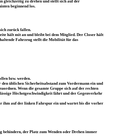
leichzeitig zu drehen und stellt sich auf der
inten beginnend los.
ich zurück fallen.
e hält mit an und bleibt bei dem Mitglied. Der Closer hält
altende Fahrzeug stellt die Mobilität für das
ollen bzw. werden.
nur den üblichen Sicherheitsabstand zum Vordermann ein und
inzuordnen. Wenn die gesamte Gruppe sich auf der rechten
zulässige Höchstgeschwindigkeit fährt und der Gegenverkehr
r ihm auf der linken Fahrspur ein und wartet bis die vorher
tig behindern, der Platz zum Wenden oder Drehen immer