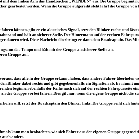
gibt mit dem linken Arm das Handzeichen „WENDEN“ aus. Die Gruppe beginnt nun g
ker gearbeitet werden. Wenn die Gruppe aufgereiht steht fährt die Gruppe von h
ren können, gibt er ein akustisches Signal, setzt den Blinker rechts und lässt s
nrand und hält an sicherer Stelle. Der Hintermann auf der rechten Fahrspurseit
änger dauern wird. Diese Nachricht überbringt er dann dem Roadcaptain. Das Mith
ngsamt das Tempo und hält mit der Gruppe an sicherer Stelle an.
eren Gruppe auf.
 voraus, dass alle in der Gruppe erkannt haben, dass andere Fahrer überholen w
t den Blinker dabei rechts und gibt gegebenenfalls ein Signalton ab. Er nimmt 
hrenden beginnen ebenfalls der Reihe nach sich auf der rechten Fahrspurseite e
e an der Gruppe vorbei fahren. Dies gilt nur, wenn die eigene Gruppe nicht die 
len will, setzt der Roadcaptain den Blinker links. Die Gruppe reiht sich hinte
Oftmals kann man beobachten, wie sich Fahrer aus der eigenen Gruppe gegensei
h auch anders.