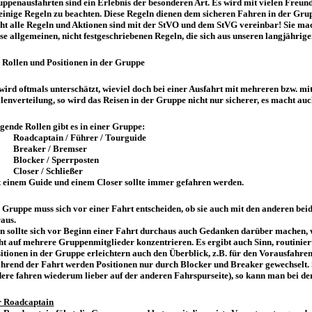
ppenausfahrten sind ein Erlebnis der besonderen Art. Es wird mit vielen Freun
 einige Regeln zu beachten. Diese Regeln dienen dem sicheren Fahren in der Gr
ht alle Regeln und Aktionen sind mit der StVO und dem StVG vereinbar! Sie mac
se allgemeinen, nicht festgeschriebenen Regeln, die sich aus unseren langjähr
 Rollen und Positionen in der Gruppe
wird oftmals unterschätzt, wieviel doch bei einer Ausfahrt mit mehreren bzw. m
lenverteilung, so wird das Reisen in der Gruppe nicht nur sicherer, es macht au
gende Rollen gibt es in einer Gruppe:
) Roadcaptain / Führer / Tourguide
) Breaker / Bremser
) Blocker / Sperrposten
) Closer / Schließer
 einem Guide und einem Closer sollte immer gefahren werden.
 Gruppe muss sich vor einer Fahrt entscheiden, ob sie auch mit den anderen beid
aus.
 sollte sich vor Beginn einer Fahrt durchaus auch Gedanken darüber machen, we
ht auf mehrere Gruppenmitglieder konzentrieren. Es ergibt auch Sinn, routinierte
itionen in der Gruppe erleichtern auch den Überblick, z.B. für den Vorausfahr
rend der Fahrt werden Positionen nur durch Blocker und Breaker gewechselt.
ere fahren wiederum lieber auf der anderen Fahrspurseite), so kann man bei de
r Roadcaptain