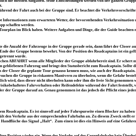
uch die meisten Aufgaben. Seine Entscheidungen werden von der ganzen Gruppe be
t.
ährend der Fahrt auch bei der Gruppe sind. Er beachtet die Verkehrsvorschrifte
t Informationen zum erwarteten Wetter, der bevorstehenden Verkehrssituation un
opp schaffen werden.
Tourplan im Blick haben. Weitere Aufgaben und Dinge, die der Guide beachten m
te die Anzahl der Fahrzeuge in der Gruppe gerade sein, dann fährt der Closer au
am Ende der Gruppe bestens bewehrt. Von der Position des Roadcaptains ist ein 
getrennt wurde.
dzeichen ABFAHRT wenn alle Mitglieder der Gruppe abfahrbereit sind. Er scher
en gebliebenen Fahrzeug und bringt den Statusbericht zum Roadcaptain. Sollte 
ss der Closer die geplante Tour genauso kennen muss, wie auch der Roadcaptain.
suchen die Gruppe in riskanten Manövern zu überholen, wenn die Gefahr besteht
ich wird, dass dieser nicht überholen kann oder ihm die freie Sicht genommen wi
isikobehaftetes Fahrverhalten oder Reifendefekte während der Fahrt feststellt, 
eder der Gruppe darauf an. Genau genommen ist das jedoch die Pflicht eines jeden
er dem Roadcaptain. Es ist sinnvoll auf jeder Fahrspurseite einen Blocker zu ha
 den Verkehr aus der entsprechenden Fahrbahn an. Zu diesem Zweck stellt er s
andfläche das Signal „Halt“. Zum einen ist dies ein Hinweis auf eine Gefahre
alten Position wieder ein. Wenn der Verkehr auf der Gegenfahrbahn kein Überhol