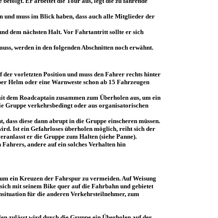
folgt. Er arbeitet die Tour aus, legt die zu fahrende
n und muss im Blick haben, dass auch alle Mitglieder der
d dem nächsten Halt. Vor Fahrtantritt sollte er sich
uss, werden in den folgenden Abschnitten noch erwähnt.
f der vorletzten Position und muss den Fahrer rechts hinter
gelber Helm oder eine Warnweste schon ab 15 Fahrzeugen
t mit dem Roadcaptain zusammen zum Überholen aus, um ein
die Gruppe verkehrsbedingt oder aus organisatorischen
, dass diese dann abrupt in die Gruppe einscheren müssen.
rd. Ist ein Gefahrloses überholen möglich, reiht sich der
veranlasst er die Gruppe zum Halten (siehe Panne).
 Fahrers, andere auf ein solches Verhalten hin
ben um ein Kreuzen der Fahrspur zu vermeiden. Auf Weisung
ich mit seinem Bike quer auf die Fahrbahn und gebietet
nsituation für die anderen Verkehrsteilnehmer, zum
en zulässt wird durch die Gruppe ein Überholen auf der