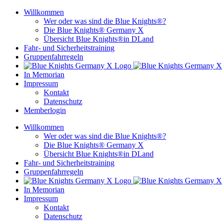
Zum
Willkommen
Inhalt
Wer oder was sind die Blue Knights®?
springen
Die Blue Knights® Germany X
Übersicht Blue Knights®in DLand
Fahr- und Sicherheitstraining
Gruppenfahrregeln
In Memorian
Impressum
Kontakt
Datenschutz
Memberlogin
Willkommen
Wer oder was sind die Blue Knights®?
Die Blue Knights® Germany X
Übersicht Blue Knights®in DLand
Fahr- und Sicherheitstraining
Gruppenfahrregeln
In Memorian
Impressum
Kontakt
Datenschutz