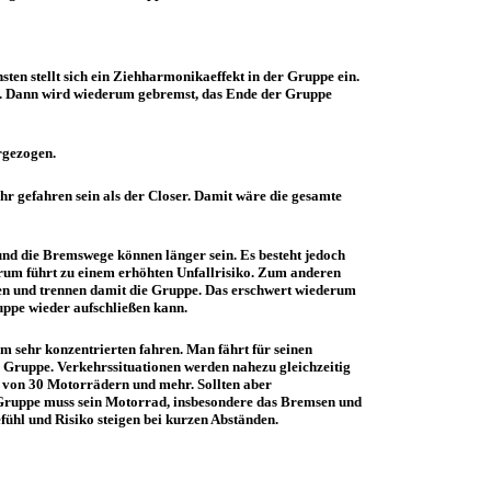
ten stellt sich ein Ziehharmonikaeffekt in der Gruppe ein.
st. Dann wird wiederum gebremst, das Ende der Gruppe
rgezogen.
hr gefahren sein als der Closer. Damit wäre die gesamte
und die Bremswege können länger sein. Es besteht jedoch
erum führt zu einem erhöhten Unfallrisiko. Zum anderen
en und trennen damit die Gruppe. Das erschwert wiederum
uppe wieder aufschließen kann.
 sehr konzentrierten fahren. Man fährt für seinen
r Gruppe. Verkehrssituationen werden nahezu gleichzeitig
n von 30 Motorrädern und mehr. Sollten aber
r Gruppe muss sein Motorrad, insbesondere das Bremsen und
hl und Risiko steigen bei kurzen Abständen.