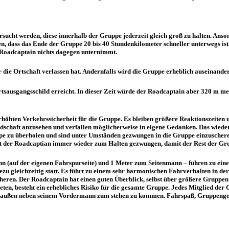
ucht werden, diese innerhalb der Gruppe jederzeit gleich groß zu halten. Ansons
en, dass das Ende der Gruppe 20 bis 40 Stundenkilometer schneller unterwegs i
 Roadcaptain nichts dagegen unternimmt.
 die Ortschaft verlassen hat. Andernfalls wird die Gruppe erheblich auseinande
rtsausgangsschild erreicht. In dieser Zeit würde der Roadcaptain aber 320 m me
öhten Verkehrssicherheit für die Gruppe. Es bleiben größere Reaktionszeiten 
ndschaft anzusehen und verfallen möglicherweise in eigene Gedanken. Das wied
pe zu überholen und sind unter Umständen gezwungen in die Gruppe einzuscher
ist der Roadcaptian immer wieder zum Halten gezwungen, damit der Rest der Gr
 (auf der eigenen Fahrspurseite) und 1 Meter zum Seitenmann – führen zu einem
 gleichzeitig statt. Es führt zu einem sehr harmonischen Fahrverhalten in de
cheren. Der Roadcaptain hat einen guten Überblick, selbst über größere Gruppe
ten, besteht ein erhebliches Risiko für die gesamte Gruppe. Jedes Mitglied de
 außen neben seinem Vordermann zum stehen zu kommen. Fahrspaß, Gruppengefü