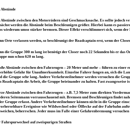
 Abstände
 Abstände zwischen den Motorrädern sind Geschmackssache. Es sollte jedoch vers
ächst werden die Abstände beim Beschleunigen größer. Hierbei kann es passier
s wiederum umso stärker bremsen. Dieser Effekt verschlimmert sich, wenn der
n Orte verlassen werden, so beschleunigt der Roadcaptain erst, wenn der Closer
n die Gruppe 300 m lang ist benötigt der Closer noch 22 Sekunden bis er das O
ppe nun schon 620 m lang.
ße Abstände zwischen den Fahrzeugen – 20 Meter und mehr – führen zu einer erh
 erhöhte Gefahr für Unaufmerksamkeit. Einzelne Fahrer fangen an, sich die La
d die Gruppe sehr lang. Andere Verkehrsteilnehmer werden versuchen die Grup
 Roadcaptain die Arbeit, die Gruppe beieinander zu halten. Fast zwangsweise 
ze Abstände zwischen den Fahrzeugen – z.B. 7,5 Meter zum direkten Vordermann
deren Seitenmann vorrausschauend mit. Bremsen und Beschleunigen findet nahezu
der Gruppe erfasst. Andere Verkehrsteilnehmer können nicht in die Gruppe eins
orhersehbare Ereignisse wie Wildwechsel oder Ölflecke auf der Fahrbahn auftre
weichen, beherrschen. Jeder muss im Falle einer Gefahrenbremsung versuchen
 Fahrspurwechsel auf zweispurigen Straßen