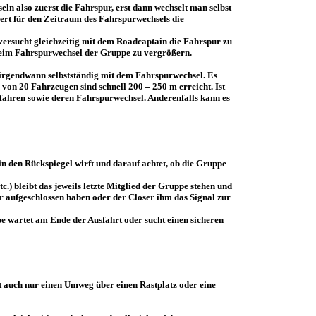
ln also zuerst die Fahrspur, erst dann wechselt man selbst
ert für den Zeitraum des Fahrspurwechsels die
 versucht gleichzeitig mit dem Roadcaptain die Fahrspur zu
 beim Fahrspurwechsel der Gruppe zu vergrößern.
irgendwann selbstständig mit dem Fahrspurwechsel. Es
on 20 Fahrzeugen sind schnell 200 – 250 m erreicht. Ist
fahren sowie deren Fahrspurwechsel. Anderenfalls kann es
in den Rückspiegel wirft und darauf achtet, ob die Gruppe
.) bleibt das jeweils letzte Mitglied der Gruppe stehen und
er aufgeschlossen haben oder der Closer ihm das Signal zur
pe wartet am Ende der Ausfahrt oder sucht einen sicheren
t auch nur einen Umweg über einen Rastplatz oder eine