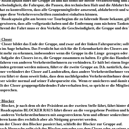
 Roadcaptain führt die Gruppe an und hat somit die meiste Verantwortung und a
chwindigkeit, die Fahrspur, die Pausen, den technischen Halt und die Abfahrt fes
hat zu kontrollieren, dass alle Gruppenmitglieder anwesend, abfahrbereit und w
ppe diese Verkehrsvorschriften zumindest einhalten können.
 Roadcaptain gibt am besten vor Tourbeginn die zu fahrende Route bekannt, gib
gewissern, dass alle vollgetankt haben und die Entfernung zum nächsten Tankst
rend der Fahrt muss er den Verkehr, die Geschwindigkeit, die Gruppe und den 
 Closer
 Closer bildet das Ende der Gruppe, und zwar auf der linken Fahrspurseite; soll
h im Auge behalten. Das Fernlicht hat sich für die Erkennbarkeit des Closers 
ht mehr zu erkennen, insbesondere wenn die Gruppe in die Länge gezogen oder 
 Aufgabe des Closers ist es, die Gruppe zusammen zu halten. Er gibt das Han
fahren von anderen Verkehrsteilnehmern zu verhindern. Er hält bei einem lieg
nden getrennt werden müssen, führt er die zweite Gruppe an. D.h. natürlich, da
ner verhindert der Closer auf Landstraßen, dass andere Verkehrsteilnehmer ver
rzu fährt er dann soweit links, dass dem nachfolgenden Verkehrsteilnehmer deutl
ser wieder normal auf seiner Fahrspurseite ein. Wenn er unsicheres und damit r
llt der Closer gruppengefährdendes Fahrverhalten fest, so spricht er die Mitgli
usprechen.
r Blocker
 Blocker, je nach dem ob der Präsident an der zweiten Stelle fährt, fährt hint
 Roadcaptains BLOCKER RAUS fährt dieser an die vorgegebene Position und hält
 anderen Verkehrsteilnehmern mit ausgestrecktem Arm und offener senkrechter H
eren kann dies rechtlich aber als Nötigung gewertet werden.
n der Closer den Blocker passiert hat, schließt der Blocker zur Gruppe auf.
nach Absprache reiht sich der Blocker entweder vor dem Closer oder an seiner 