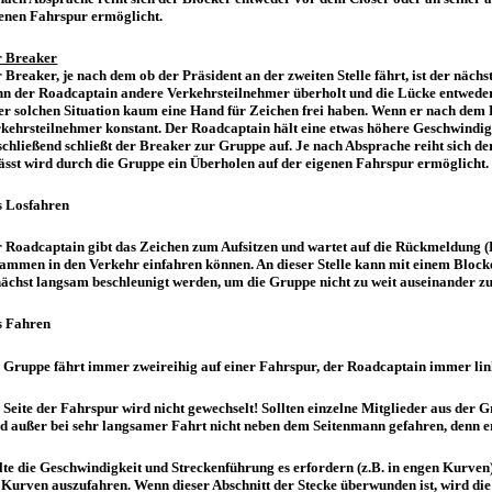
enen Fahrspur ermöglicht.
r Breaker
 Breaker, je nach dem ob der Präsident an der zweiten Stelle fährt, ist der näc
n der Roadcaptain andere Verkehrsteilnehmer überholt und die Lücke entweder 
er solchen Situation kaum eine Hand für Zeichen frei haben. Wenn er nach dem R
kehrsteilnehmer konstant. Der Roadcaptain hält eine etwas höhere Geschwindi
chließend schließt der Breaker zur Gruppe auf. Je nach Absprache reiht sich d
ässt wird durch die Gruppe ein Überholen auf der eigenen Fahrspur ermöglicht.
s Losfahren
 Roadcaptain gibt das Zeichen zum Aufsitzen und wartet auf die Rückmeldung (Ha
ammen in den Verkehr einfahren können. An dieser Stelle kann mit einem Blocke
ächst langsam beschleunigt werden, um die Gruppe nicht zu weit auseinander zu
s Fahren
 Gruppe fährt immer zweireihig auf einer Fahrspur, der Roadcaptain immer links
 Seite der Fahrspur wird nicht gewechselt! Sollten einzelne Mitglieder aus der 
d außer bei sehr langsamer Fahrt nicht neben dem Seitenmann gefahren, denn er
lte die Geschwindigkeit und Streckenführung es erfordern (z.B. in engen Kurven
 Kurven auszufahren. Wenn dieser Abschnitt der Stecke überwunden ist, wird di