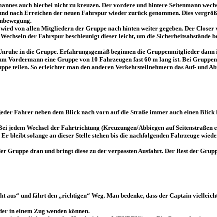
annes auch hierbei nicht zu kreuzen. Der vordere und hintere Seitenmann wechse
t und nach Erreichen der neuen Fahrspur wieder zurück genommen. Dies vergröß
tenbewegung.
 wird von allen Mitgliedern der Gruppe nach hinten weiter gegeben. Der Closer
Wechseln der Fahrspur beschleunigt dieser leicht, um die Sicherheitsabstände
 Unruhe in die Gruppe. Erfahrungsgemäß beginnen die Gruppenmitglieder dann 
um Vordermann eine Gruppe von 10 Fahrzeugen fast 60 m lang ist. Bei Gruppen v
ppe teilen. So erleichter man den anderen Verkehrsteilnehmern das Auf- und Ab
s jeder Fahrer neben dem Blick nach vorn auf die Straße immer auch einen Blick 
. Bei jedem Wechsel der Fahrtrichtung (Kreuzungen/Abbiegen auf Seitenstraßen etc
 Er bleibt solange an dieser Stelle stehen bis die nachfolgenden Fahrzeuge wied
 der Gruppe dran und bringt diese zu der verpassten Ausfahrt. Der Rest der Grup
ht aus“ und fährt den „richtigen“ Weg. Man bedenke, dass der Captain vielleich
nander in einem Zug wenden können.