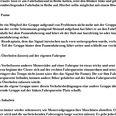
ernativ lässt er am Fahrbahnrand in Reihe halten, setzt den Blinker links und 
enüberliegenden Fahrbahn in Reihe auf. Hierbei sollte möglichst mit einem Bloc
e Panne
lte ein Mitglied der Gruppe aufgrund von Problemen nicht mehr mit der Gruppe fah
n der rechte Seitenmann genügend Abstand aufgebaut hat fährt er an den Fahrbah
nfalls bei dem Pannenfahrzeug und klärt ob der Halt nur kurzfristig ist oder l
nenfahrzeug sicher.
 Roadcaptain, dem das Signal inzwischen nach vorn weitergegeben wurde, verla
 Teil der Gruppe hinter dem Pannenfahrzeug fährt weiter und schließt zur vord
 Überholen (lassen) auf der eigenen Fahrspur
 Vorbeilassen anderer Motorräder auf einer Fahrspur ist etwas tricky und setzt
rzu beginnt der Closer sich auf der rechten Fahrspurseite einzuordnen und setz
ringert das Tempo nicht (sonst wäre dies das Signal für Panne). Die vor ihm Fa
rspurseite befindet, können andere Biker gefahrlos auf der linken Fahrspurseit
n Überholen zulassen würde.
n die eigene Gruppe unter diesen Verkehrsbedingungen eine andere Gruppe überho
rende Gruppe auf der linken Fahrspurseite Platz schafft.
 Anhalten
ist immer wieder sehenswert, wie Motorradgruppen ihre Maschinen abstellen. 
er wird und die nachrückenden Fahrzeugen lange warten müssen. Es geht jedoc