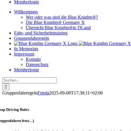
Memberlogin
Willkommen
Wer oder was sind die Blue Knights®?
Die Blue Knights® Germany X
Übersicht Blue Knights®in DLand
Fahr- und Sicherheitstraining
Gruppenfahrregeln
In Memorian
Impressum
Kontakt
Datenschutz
Memberlogin
Suche
nach:
Gruppenfahrregeln
Frieda
2025-09-08T17:38:11+02:00
oup Driving Rules
uppenfahren fetzt…)