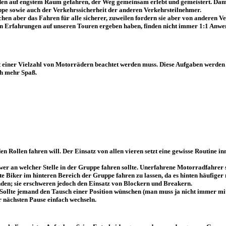
den auf engstem Raum gefahren, der Weg gemeinsam erlebt und gemeistert. Damit
uppe sowie auch der Verkehrssicherheit der anderen Verkehrsteilnehmer.
hen aber das Fahren für alle sicherer, zuweilen fordern sie aber von anderen V
igen Erfahrungen auf unseren Touren ergeben haben, finden nicht immer 1:1 Anw
it einer Vielzahl von Motorrädern beachtet werden muss. Diese Aufgaben werden j
ch mehr Spaß.
en Rollen fahren will. Der Einsatz von allen vieren setzt eine gewisse Routine 
r an welcher Stelle in der Gruppe fahren sollte. Unerfahrene Motorradfahrer so
 Biker im hinteren Bereich der Gruppe fahren zu lassen, da es hinten häufiger ma
enden; sie erschweren jedoch den Einsatz von Blockern und Breakern.
 Sollte jemand den Tausch einer Position wünschen (man muss ja nicht immer 
r nächsten Pause einfach wechseln.