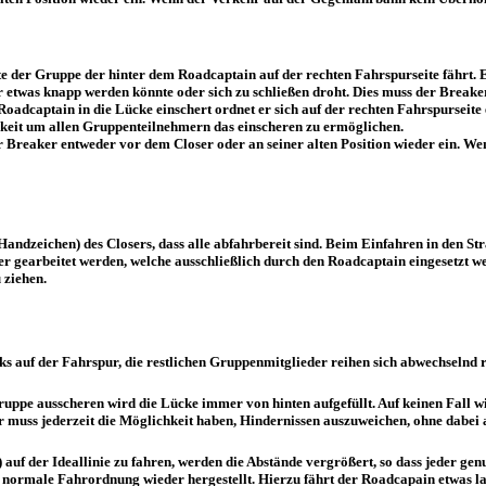
hste der Gruppe der hinter dem Roadcaptain auf der rechten Fahrspurseite fährt
etwas knapp werden könnte oder sich zu schließen droht. Dies muss der Breaker
oadcaptain in die Lücke einschert ordnet er sich auf der rechten Fahrspurseite
gkeit um allen Gruppenteilnehmern das einscheren zu ermöglichen.
er Breaker entweder vor dem Closer oder an seiner alten Position wieder ein. 
ndzeichen) des Closers, dass alle abfahrbereit sind. Beim Einfahren in den Stra
r gearbeitet werden, welche ausschließlich durch den Roadcaptain eingesetzt we
 ziehen.
 auf der Fahrspur, die restlichen Gruppenmitglieder reihen sich abwechselnd re
Gruppe ausscheren wird die Lücke immer von hinten aufgefüllt. Auf keinen Fall w
 muss jederzeit die Möglichkeit haben, Hindernissen auszuweichen, ohne dabei 
) auf der Ideallinie zu fahren, werden die Abstände vergrößert, so dass jeder 
e normale Fahrordnung wieder hergestellt. Hierzu fährt der Roadcapain etwas l