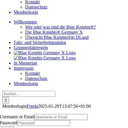
Kontakt
Datenschutz
Memberlogin
Willkommen
Wer oder was sind die Blue Knights®?
Die Blue Knights® Germany X
Übersicht Blue Knights®in DLand
Fahr- und Sicherheitstraining
Gruppenfahrregeln
In Memorian
Impressum
Kontakt
Datenschutz
Memberlogin
Suche
nach:
Memberlogin
Frieda
2025-01-29T13:47:56+01:00
Username or Email
Password