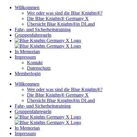
Zum
Willkommen
Inhalt
Wer oder was sind die Blue Knights®?
springen
Die Blue Knights® Germany X
Übersicht Blue Knights®in DLand
Fahr- und Sicherheitstraining
Gruppenfahrregeln
In Memorian
Impressum
Kontakt
Datenschutz
Memberlogin
Willkommen
Wer oder was sind die Blue Knights®?
Die Blue Knights® Germany X
Übersicht Blue Knights®in DLand
Fahr- und Sicherheitstraining
Gruppenfahrregeln
In Memorian
Impressum